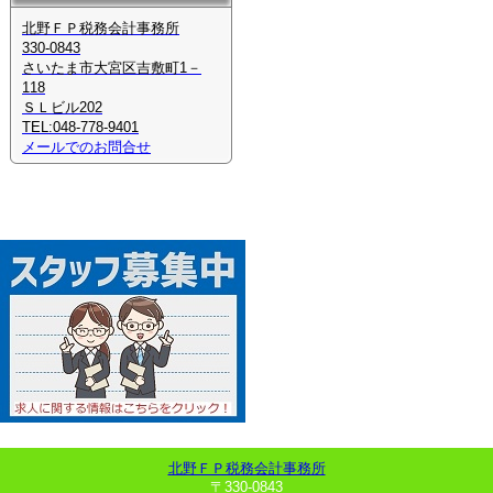
北野ＦＰ税務会計事務所
330-0843
さいたま市大宮区吉敷町1－
118
ＳＬビル202
TEL:048-778-9401
メールでのお問合せ
北野ＦＰ税務会計事務所
〒330-0843