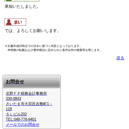
承知いたしました。
では、よろしくお願いします。
※文書作成日時点での法令に基づく内容となっております。
本情報の転載および著作権法に定められた条件以外の複製等を禁じます。
戻る
お問合せ
北野ＦＰ税務会計事務所
330-0843
さいたま市大宮区吉敷町1－
118
ＳＬビル202
TEL:048-778-9401
メールでのお問合せ