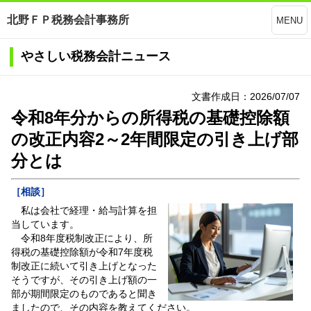
北野ＦＰ税務会計事務所
MENU
やさしい税務会計ニュース
文書作成日：2026/07/07
令和8年分からの所得税の基礎控除額
の改正内容2～2年間限定の引き上げ部
分とは
［相談］
私は会社で経理・給与計算を担
当しています。
令和8年度税制改正により、所
得税の基礎控除額が令和7年度税
制改正に続いて引き上げとなった
そうですが、その引き上げ額の一
部が期間限定のものであると聞き
ましたので、その内容を教えてください。