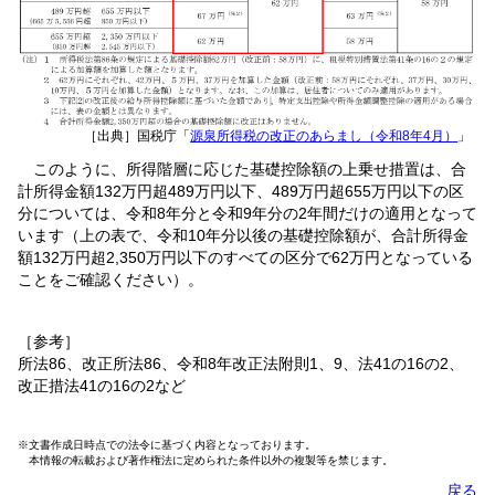
［出典］国税庁「
源泉所得税の改正のあらまし（令和8年4月）
」
このように、所得階層に応じた基礎控除額の上乗せ措置は、合
計所得金額132万円超489万円以下、489万円超655万円以下の区
分については、令和8年分と令和9年分の2年間だけの適用となって
います（上の表で、令和10年分以後の基礎控除額が、合計所得金
額132万円超2,350万円以下のすべての区分で62万円となっている
ことをご確認ください）。
［参考］
所法86、改正所法86、令和8年改正法附則1、9、法41の16の2、
改正措法41の16の2など
※文書作成日時点での法令に基づく内容となっております。
本情報の転載および著作権法に定められた条件以外の複製等を禁じます。
戻る