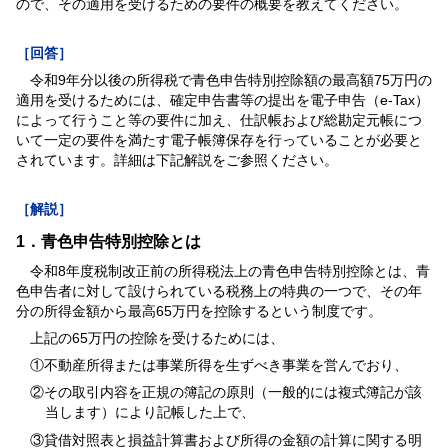
ので、その適用を受けるための要件の概要を教えてください。
［回答］
令和9年分以後の所得税で青色申告特別控除額の最高額75万円の
適用を受けるためには、確定申告書等の提出を電子申告（e-Tax）
によって行うこと等の要件に加え、仕訳帳および総勘定元帳につ
いて一定の要件を満たす電子帳簿保存を行っていることが必要と
されています。詳細は下記解説をご参照ください。
［解説］
1．青色申告特別控除とは
令和8年度税制改正前の所得税法上の青色申告特別控除とは、青
色申告者に対して設けられている税務上の特典の一つで、その年
分の所得金額から最高65万円を控除するという制度です。
上記の65万円の控除を受けるためには、
①不動産所得または事業所得を生ずべき事業を営んでおり、
②その取引内容を正規の簿記の原則（一般的には複式簿記が該
当します）により記帳した上で、
③貸借対照表と損益計算書および所得の金額の計算に関する明