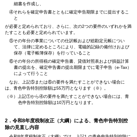
細書を作成し、
④それらを確定申告書とともに確定申告期限までに提出するこ
と
が必要と定められており、さらに、次の2つの要件のいずれかを満
たすことも必要と定められています。
⑤その年分の事業についての仕訳帳および総勘定元帳につい
て、法律に定めるところにより、電磁的記録の備付けおよび
保存（電子帳簿保存）を行っていること
⑥その年分の所得税の確定申告書、貸借対照表および損益計算
書の提出を、確定申告書の提出期限までに電子申告（e-Tax）
によって行うこと
なお、上記⑤または⑥の要件を満たすことができない場合に
は、青色申告特別控除額は55万円となります（※）。
（※）上記①から④の要件を満たすことができない場合には、青
色申告特別控除額は10万円となります。
2．令和8年度税制改正（大綱）による、青色申告特別控
除の見直し内容
令和8年度税制改正（大綱）では、上記1.の青色申告特別控除に