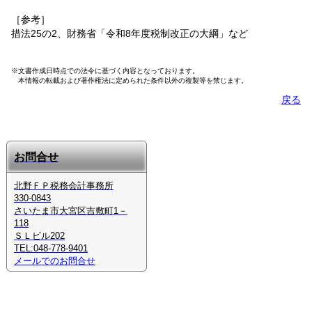
［参考］
措法25の2、財務省「令和8年度税制改正の大綱」など
※文書作成日時点での法令に基づく内容となっております。
本情報の転載および著作権法に定められた条件以外の複製等を禁じます。
戻る
お問合せ
北野ＦＰ税務会計事務所
330-0843
さいたま市大宮区吉敷町1－
118
ＳＬビル202
TEL:048-778-9401
メールでのお問合せ