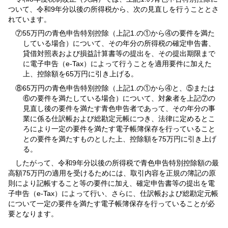
ついて、令和9年分以後の所得税から、次の見直しを行うこととさ
れています。
⑦55万円の青色申告特別控除（上記1.の①から④の要件を満た
している場合）について、その年分の所得税の確定申告書、
貸借対照表および損益計算書等の提出を、その提出期限まで
に電子申告（e-Tax）によって行うことを適用要件に加えた
上、控除額を65万円に引き上げる。
⑧65万円の青色申告特別控除（上記1.の①から④と、⑤または
⑥の要件を満たしている場合）について、対象者を上記⑦の
見直し後の要件を満たす青色申告者であって、その年分の事
業に係る仕訳帳および総勘定元帳につき、法律に定めるとこ
ろにより一定の要件を満たす電子帳簿保存を行っていること
との要件を満たすものとした上、控除額を75万円に引き上げ
る。
したがって、令和9年分以後の所得税で青色申告特別控除額の最
高額75万円の適用を受けるためには、取引内容を正規の簿記の原
則により記帳すること等の要件に加え、確定申告書等の提出を電
子申告（e-Tax）によって行い、さらに、仕訳帳および総勘定元帳
について一定の要件を満たす電子帳簿保存を行っていることが必
要となります。