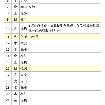
6
木
大安
7
金
赤口
立秋
8
土
先勝
9
日
友引
●源泉所得税・復興特別所得税・住民税等特別徴
10
月
先負
収分の納期限（7月分）
11
火
仏滅
山の日
12
水
大安
13
木
先勝
14
金
友引
15
土
先負
16
日
仏滅
17
月
大安
18
火
赤口
19
水
先勝
20
木
友引
21
金
先負