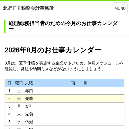
北野ＦＰ税務会計事務所
MENU
経理総務担当者のための今月のお仕事カレンダ
ー
2026年8月のお仕事カレンダー
8月は、夏季休暇を実施する企業が多いため、休暇スケジュールを
確認し、発注や納期ミスなどがないようにしましょう。
日
曜日
六曜
項 目
1
土
赤口
2
日
先勝
3
月
友引
4
火
先負
5
水
仏滅