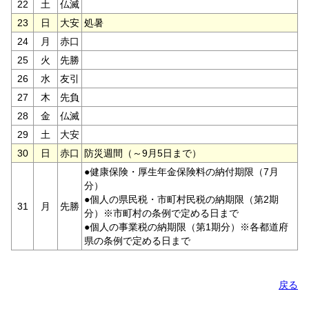
22
土
仏滅
23
日
大安
処暑
24
月
赤口
25
火
先勝
26
水
友引
27
木
先負
28
金
仏滅
29
土
大安
30
日
赤口
防災週間（～9月5日まで）
●健康保険・厚生年金保険料の納付期限（7月
分）
●個人の県民税・市町村民税の納期限（第2期
31
月
先勝
分）※市町村の条例で定める日まで
●個人の事業税の納期限（第1期分）※各都道府
県の条例で定める日まで
戻る