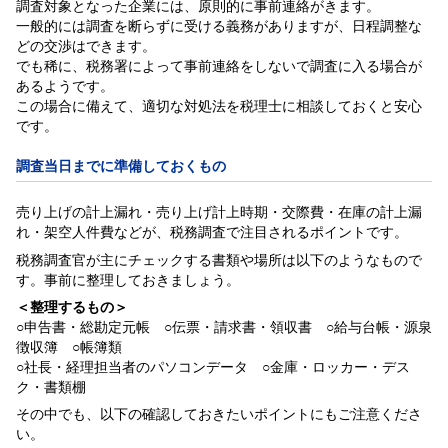
調査対象となった企業には、原則的に事前連絡がきます。
一般的には調査を断らずに受ける義務がありますが、日程調整な
どの交渉はできます。
でも稀に、税務署によって事前連絡をしないで調査に入る場合が
あるようです。
この場合に備えて、適切な対処法を税理士に相談しておくと安心
です。
調査当日までに準備しておくもの
売り上げの計上漏れ・売り上げ計上時期・交際費・在庫の計上漏
れ・架空人件費などが、税務調査で注目されるポイントです。
税務調査官が主にチェックする書類や場所は以下のようなもので
す。事前に整理しておきましょう。
＜整理するもの＞
○申告書・総勘定元帳 ○伝票・請求書・領収書 ○給与台帳・源泉
徴収簿 ○帳簿類
○社長・経理担当者のパソコンデータ ○金庫・ロッカー・デス
ク・書類棚
その中でも、以下の確認しておきたいポイントにもご注意くださ
い。