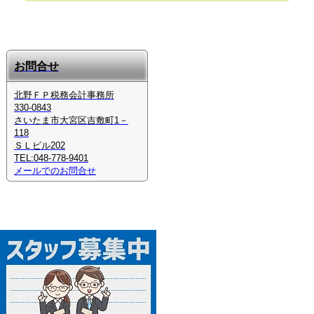
お問合せ
北野ＦＰ税務会計事務所
330-0843
さいたま市大宮区吉敷町1－
118
ＳＬビル202
TEL:048-778-9401
メールでのお問合せ