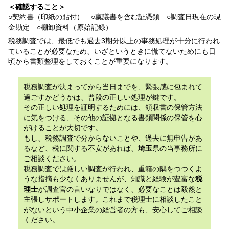
＜確認すること＞
○契約書（印紙の貼付） ○稟議書を含む証憑類 ○調査日現在の現
金勘定 ○棚卸資料（原始記録）
税務調査では、最低でも過去3期分以上の事務処理が十分に行われ
ていることが必要なため、いざというときに慌てないためにも日
頃から書類整理をしておくことが重要になります。
税務調査が決まってから当日までを、緊張感に包まれて
過ごすかどうかは、普段の正しい処理が鍵です。
その正しい処理を証明するためには、領収書の保管方法
に気をつける、その他の証拠となる書類関係の保管を心
がけることが大切です。
もし、税務調査で分からないことや、過去に無申告があ
るなど、税に関する不安があれば、
埼玉
県の当事務所に
ご相談ください。
税務調査では厳しい調査が行われ、重箱の隅をつつくよ
うな指摘も少なくありませんが、知識と経験が豊富な
税
理士
が調査官の言いなりではなく、必要なことは毅然と
主張しサポートします。これまで税理士に相談したこと
がないという中小企業の経営者の方も、安心してご相談
ください。